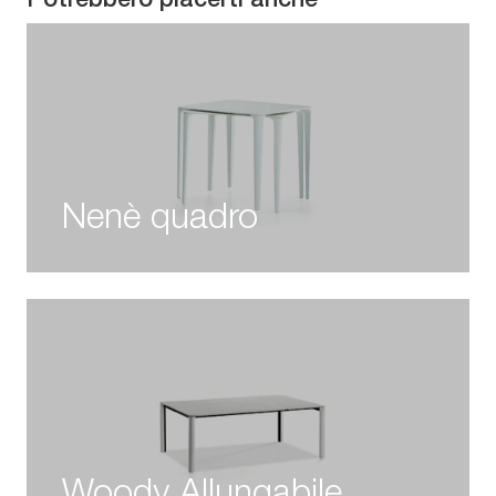
Potrebbero piacerti anche
Nenè quadro
Woody Allungabile