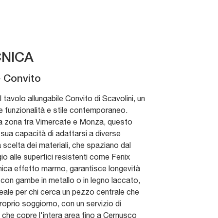
NICA
e Convito
l tavolo allungabile Convito di Scavolini, un
 funzionalità e stile contemporaneo.
lla zona tra Vimercate e Monza, questo
a sua capacità di adattarsi a diverse
a scelta dei materiali, che spaziano dal
o alle superfici resistenti come Fenix
mica effetto marmo, garantisce longevità
 con gambe in metallo o in legno laccato,
deale per chi cerca un pezzo centrale che
proprio soggiorno, con un servizio di
che copre l'intera area fino a Cernusco