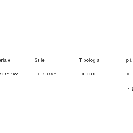
riale
Stile
Tipologia
I più
In Laminato
Classici
Fissi