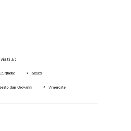
 visti a :
Brugherio
Melzo
Sesto San Giovanni
Vimercate