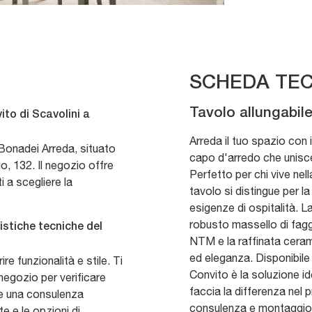
SCHEDA TEC
Tavolo allungabil
to di Scavolini a
Arreda il tuo spazio con i
Bonadei Arreda, situato
capo d'arredo che unisce
o, 132. Il negozio offre
Perfetto per chi vive ne
 a scegliere la
tavolo si distingue per l
esigenze di ospitalità. L
robusto massello di faggi
istiche tecniche del
NTM e la raffinata cera
ed eleganza. Disponibile
re funzionalità e stile. Ti
Convito è la soluzione i
 negozio per verificare
faccia la differenza nel 
ere una consulenza
consulenza e montaggio 
e e le opzioni di