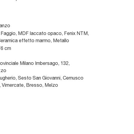
ranzo
i Faggio, MDF laccato opaco, Fenix NTM,
Ceramica effetto marmo, Metallo
76 cm
ovinciale Milano Imbersago, 132
,
zzo
gherio, Sesto San Giovanni, Cernusco
a, Vimercate, Bresso, Melzo