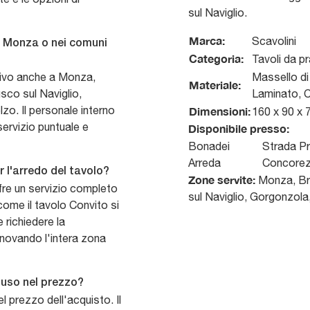
sul Naviglio.
Marca:
Scavolini
 a Monza o nei comuni
Categoria:
Tavoli da p
attivo anche a Monza,
Massello d
Materiale:
sco sul Naviglio,
Laminato, 
o. Il personale interno
Dimensioni:
160 x 90 x 
servizio puntuale e
Disponibile presso:
Bonadei
Strada Pr
Arreda
Concore
r l'arredo del tavolo?
Zone servite:
Monza, Bru
re un servizio completo
sul Naviglio, Gorgonzol
come il tavolo Convito si
 richiedere la
innovando l'intera zona
luso nel prezzo?
el prezzo dell'acquisto. Il