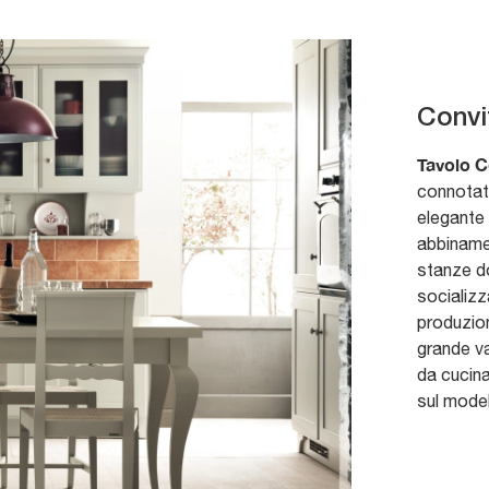
Convi
Tavolo C
connotato
elegante 
abbinamen
stanze d
socializz
produzion
grande va
da cucina
sul modell