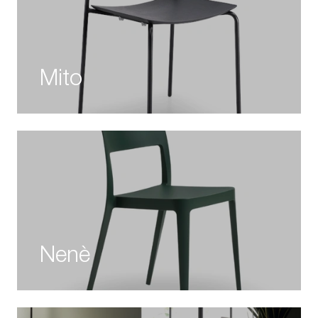
Mito
Nenè