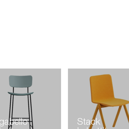
gabello
Stack