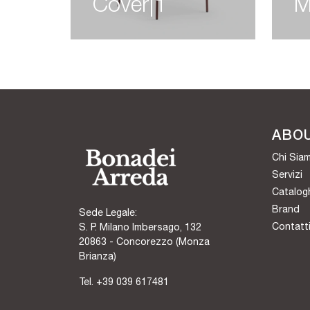
Cover|1
M
ABO
Chi Sia
Servizi
Catalog
Brand
Sede Legale:
Contatt
S. P. Milano Imbersago, 132
20863 - Concorezzo (Monza
Brianza)
Tel.
+39 039 617481