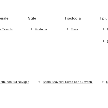
riale
Stile
Tipologia
I più
n Tessuto
Moderne
Fisse
Cernusco Sul Naviglio
Sedie Scavolini Sesto San Giovanni
S