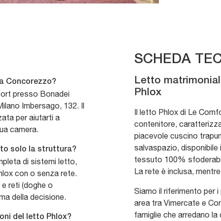
SCHEDA TEC
Letto matrimonia
x a Concorezzo?
Phlox
mfort presso Bonadei
Milano Imbersago, 132. Il
Il letto Phlox di Le Com
ta per aiutarti a
contenitore, caratterizz
 tua camera.
piacevole cuscino trapunt
salvaspazio, disponibile 
uto solo la struttura?
tessuto 100% sfoderabile
leta di sistemi letto,
La rete è inclusa, mentr
Phlox con o senza rete.
 e reti (doghe o
Siamo il riferimento per 
ima della decisione.
area tra Vimercate e Con
famiglie che arredano la
oni del letto Phlox?