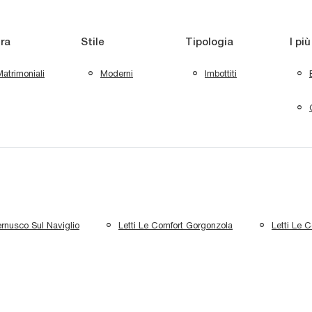
ra
Stile
Tipologia
I più
atrimoniali
Moderni
Imbottiti
ernusco Sul Naviglio
Letti Le Comfort Gorgonzola
Letti Le 