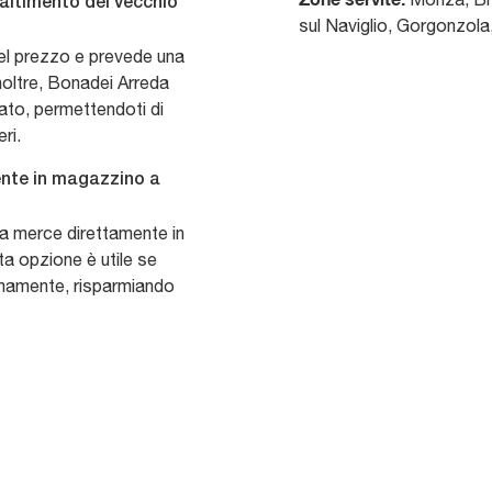
maltimento del vecchio
sul Naviglio, Gorgonzola
 nel prezzo e prevede una
Inoltre, Bonadei Arreda
sato, permettendoti di
ri.
mente in magazzino a
 la merce direttamente in
a opzione è utile se
nomamente, risparmiando