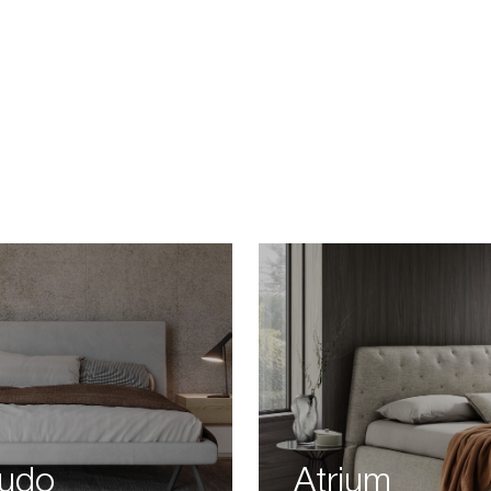
udo
Atrium