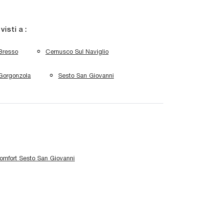
 visti a :
Bresso
Cernusco Sul Naviglio
Gorgonzola
Sesto San Giovanni
Comfort Sesto San Giovanni