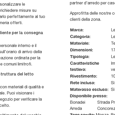
partner d'arredo per case
ersonalizzare le
 richiedere misure su
Approfitta delle nostre 
tarlo perfettamente al tuo
clienti della zona.
meria offerti.
Marca:
L
cliente per la consegna
Categoria:
Le
Materiale:
Te
ersonale interno e il
Dimensioni:
17
ll'orario di arrivo della
Tipologia:
Le
azione ordinata per la
Caratteristiche
Im
 comuni limitrofi.
testiera:
ve
struttura del letto
Rivestimento:
10
Rete inclusa:
Sì
on materiali di qualità e
Materasso escluso:
Sì
e. Puoi visionare i
Disponibile presso:
negozio per verificare la
Bonadei
Strada Pr
celto.
Arreda
Concore
Zone servite:
Monza, Bru