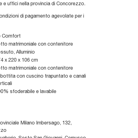
 e uffici nella provincia di Concorezzo.
condizioni di pagamento agevolate per i
e Comfort
tto matrimoniale con contenitore
ssuto, Alluminio
4 x 220 x 106 cm
tto matrimoniale con contenitore
bottita con cuscino trapuntato e canali
rticali
0% sfoderabile e lavabile
ovinciale Milano Imbersago, 132
,
zzo
gherio, Sesto San Giovanni, Cernusco