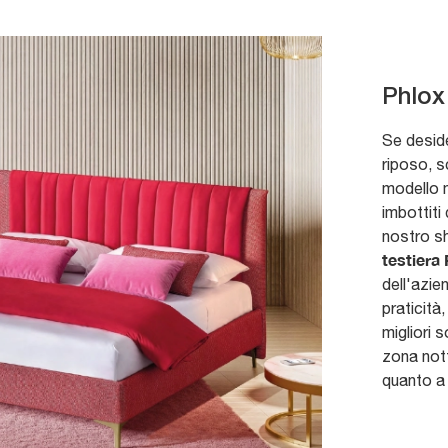
Phlox
Se deside
riposo, s
modello m
imbottiti
nostro sh
testiera
dell'azie
praticità
migliori s
zona nott
quanto a 