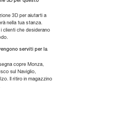
ione 3D per questo
zione 3D per aiutarti a
erà nella tua stanza.
 i clienti che desiderano
edo.
engono serviti per la
onsegna copre Monza,
sco sul Naviglio,
. Il ritiro in magazzino
.