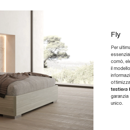
Fly
Per ultim
essenzial
comò, ele
il modell
informazi
ottimizza
testiera 
garanzia 
unico.