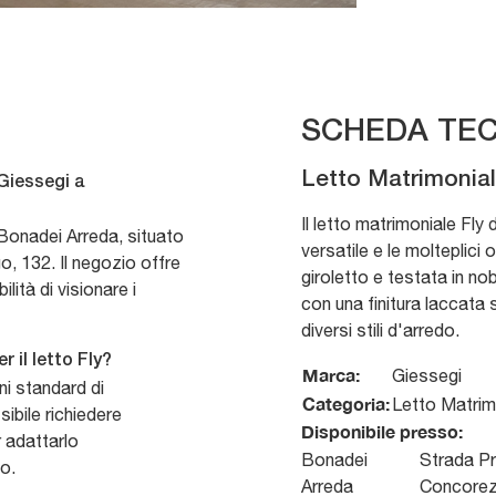
SCHEDA TEC
Letto Matrimonial
 Giessegi a
Il letto matrimoniale Fly 
Bonadei Arreda, situato
versatile e le molteplici o
o, 132. Il negozio offre
giroletto e testata in no
ità di visionare i
con una finitura laccata 
diversi stili d'arredo.
r il letto Fly?
Marca:
Giessegi
oni standard di
Categoria:
Letto Matrim
sibile richiedere
Disponibile presso:
r adattarlo
Bonadei
Strada Pr
o.
Arreda
Concore