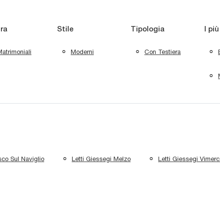
ra
Stile
Tipologia
I più
atrimoniali
Moderni
Con Testiera
sco Sul Naviglio
Letti Giessegi Melzo
Letti Giessegi Vimerc