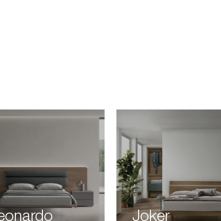
eonardo
Joker