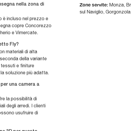
Zone servite:
Monza, Bru
onsegna nella zona di
sul Naviglio, Gorgonzol
o è incluso nel prezzo e
onsegna copre Concorezzo
gherio e Vimercate.
etto Fly?
on materiali di alta
a seconda della variante
tessuti e finiture
la soluzione più adatta.
ly per una camera a
 la possibilità di
i degli arredi. I clienti
ossono usufruire di