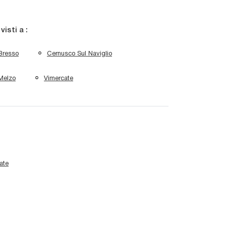
 visti a :
Bresso
Cernusco Sul Naviglio
Melzo
Vimercate
ate