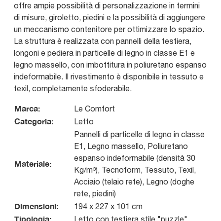
offre ampie possibilità di personalizzazione in termini
di misure, giroletto, piedini e la possibilità di aggiungere
un meccanismo contenitore per ottimizzare lo spazio.
La struttura è realizzata con pannelli della testiera,
longoni e pediera in particelle di legno in classe E1 e
legno massello, con imbottitura in poliuretano espanso
indeformabile. Il rivestimento è disponibile in tessuto e
texil, completamente sfoderabile.
Marca:
Le Comfort
Categoria:
Letto
Pannelli di particelle di legno in classe
E1, Legno massello, Poliuretano
espanso indeformabile (densità 30
Materiale:
Kg/m³), Tecnoform, Tessuto, Texil,
Acciaio (telaio rete), Legno (doghe
rete, piedini)
Dimensioni:
194 x 227 x 101 cm
Tipologia:
Letto con testiera stile "puzzle"