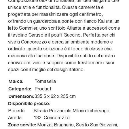
Composizione 08A di Tomasella, un'idea elegante che
unisce stile e funzionalità. Questa cameretta è
progettata per massimizzare ogni centimetro,
offrendo un guardaroba a ponte con fianco Kalista, un
letto Sommier, uno scrittoio Atlante e accessori come
il tavolino Caruso e il pouff Guccino. Perfetta per chi
vive a Concorezzo e cerca un ambiente moderno e
ordinato, questa soluzione è il tocco di classe che
mancava alla tua casa. Disponibile subito nel nostro
showroom: vieni a scoprire come trasformare i suoi
spazi con il meglio del design italiano.
Marca:
Tomasella
Categoria:
Product
Dimensioni:
335.5 x 62 x 255 cm
Disponibile presso:
Bonadei
Strada Provinciale Milano Imbersago,
Arreda
132
,
Concorezzo
Zone servite:
Monza, Brugherio, Sesto San Giovanni,