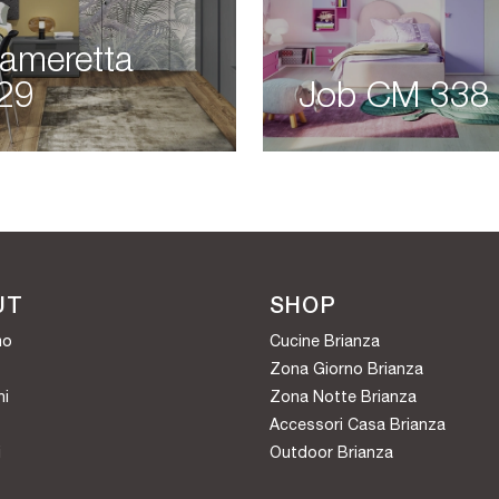
ameretta
29
Job CM 338
UT
SHOP
mo
Cucine Brianza
Zona Giorno Brianza
hi
Zona Notte Brianza
Accessori Casa Brianza
i
Outdoor Brianza