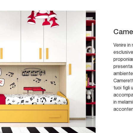
Camer
Venire in
esclusive
proponiam
presenta 
ambiente
Cameretta
tuoi figli
accompag
in melami
accontenta