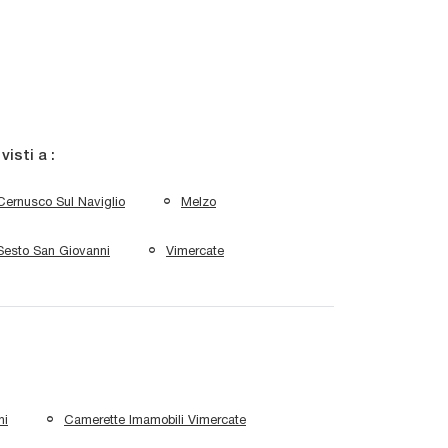
 visti a :
Cernusco Sul Naviglio
Melzo
Sesto San Giovanni
Vimercate
ni
Camerette Imamobili Vimercate