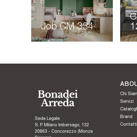
C
Job CM 334
1
ABO
Chi Sia
Servizi
Catalog
Brand
Sede Legale:
Contatt
S. P. Milano Imbersago, 132
20863 - Concorezzo (Monza