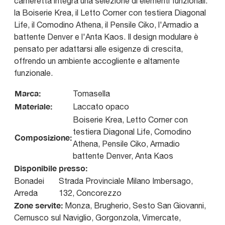
cameretta integra una selezione di elementi funzionali:
la Boiserie Krea, il Letto Corner con testiera Diagonal
Life, il Comodino Athena, il Pensile Ciko, l'Armadio a
battente Denver e l'Anta Kaos. Il design modulare è
pensato per adattarsi alle esigenze di crescita,
offrendo un ambiente accogliente e altamente
funzionale.
Marca:
Tomasella
Materiale:
Laccato opaco
Boiserie Krea, Letto Corner con
testiera Diagonal Life, Comodino
Composizione:
Athena, Pensile Ciko, Armadio
battente Denver, Anta Kaos
Disponibile presso:
Bonadei
Strada Provinciale Milano Imbersago,
Arreda
132
,
Concorezzo
Zone servite:
Monza, Brugherio, Sesto San Giovanni,
Cernusco sul Naviglio, Gorgonzola, Vimercate,