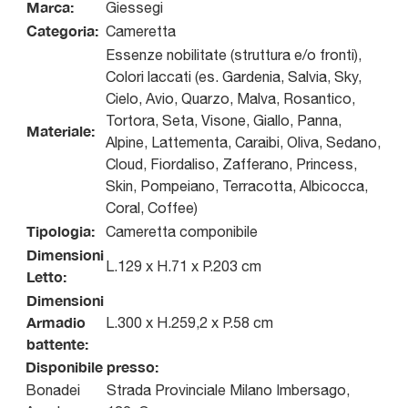
Marca:
Giessegi
Categoria:
Cameretta
Essenze nobilitate (struttura e/o fronti),
Colori laccati (es. Gardenia, Salvia, Sky,
Cielo, Avio, Quarzo, Malva, Rosantico,
Tortora, Seta, Visone, Giallo, Panna,
Materiale:
Alpine, Lattementa, Caraibi, Oliva, Sedano,
Cloud, Fiordaliso, Zafferano, Princess,
Skin, Pompeiano, Terracotta, Albicocca,
Coral, Coffee)
Tipologia:
Cameretta componibile
Dimensioni
L.129 x H.71 x P.203 cm
Letto:
Dimensioni
Armadio
L.300 x H.259,2 x P.58 cm
battente:
Disponibile presso:
Bonadei
Strada Provinciale Milano Imbersago,