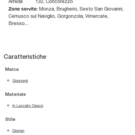
Arreda
132
,
Concorezzo
Zone servite:
Monza, Brugherio, Sesto San Giovanni,
Cernusco sul Naviglio, Gorgonzola, Vimercate,
Bresso...
Caratteristiche
Marca
Giessegi
Materiale
In Laccato Opaco
Stile
Design