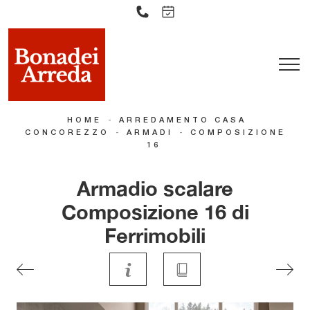
-
HOME
ARREDAMENTO CASA
-
-
CONCOREZZO
ARMADI
COMPOSIZIONE
16
Armadio scalare
Composizione 16 di
Ferrimobili