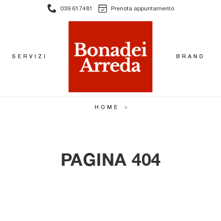
039 617481
Prenota appuntamento
SERVIZI
BRAND
>
HOME
PAGINA 404