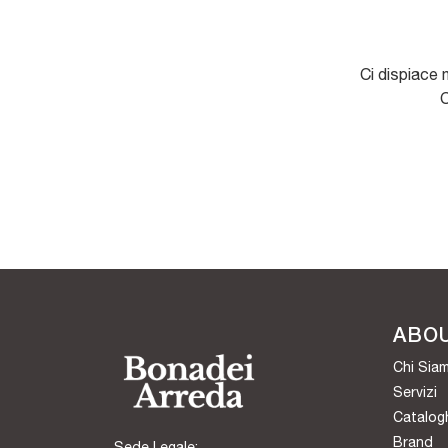
Ci dispiace 
C
ABO
Chi Sia
Servizi
Catalog
Brand
Sede Legale: