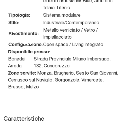
effetto ardesia Ink Blue, Ante con
telaio Titanio
Tipologia:
Sistema modulare
Stile:
Industriale/Contemporaneo
Metallo verniciato / Vetro /
Rivestimento:
Impiallacciato
Configurazione:
Open space / Living integrato
Disponibile presso:
Bonadei
Strada Provinciale Milano Imbersago,
Arreda
132
,
Concorezzo
Zone servite:
Monza, Brugherio, Sesto San Giovanni,
Cernusco sul Naviglio, Gorgonzola, Vimercate,
Bresso, Melzo
Caratteristiche