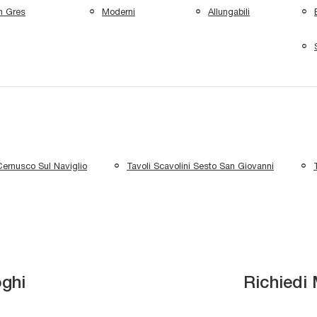
n Gres
Moderni
Allungabili
Cernusco Sul Naviglio
Tavoli Scavolini Sesto San Giovanni
oghi
Richiedi 