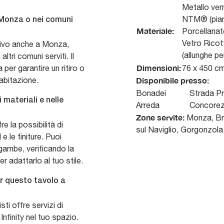
Metallo ver
NTM® (piano
 a Monza o nei comuni
Materiale:
Porcellanato
Vetro Ricot
attivo anche a Monza,
(allunghe p
ltri comuni serviti. Il
Dimensioni:
 per garantire un ritiro o
76 x 450 c
abitazione.
Disponibile presso:
Bonadei
Strada Pr
i materiali e nelle
Arreda
Concore
Zone servite:
Monza, Bru
 la possibilità di
sul Naviglio, Gorgonzol
 le finiture. Puoi
 gambe, verificando la
r adattarlo al tuo stile.
er questo tavolo a
ti offre servizi di
Infinity nel tuo spazio.