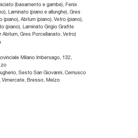
niciato (basamento e gambe), Fenix
), Laminato (piano e allunghe), Gres
 (piano), Abitum (piano), Vetro (piano),
to (piano), Laminato Grigio Grafite
er Abitum, Gres Porcellanato, Vetro)
m
ovinciale Milano Imbersago, 132
,
zzo
gherio, Sesto San Giovanni, Cernusco
a, Vimercate, Bresso, Melzo