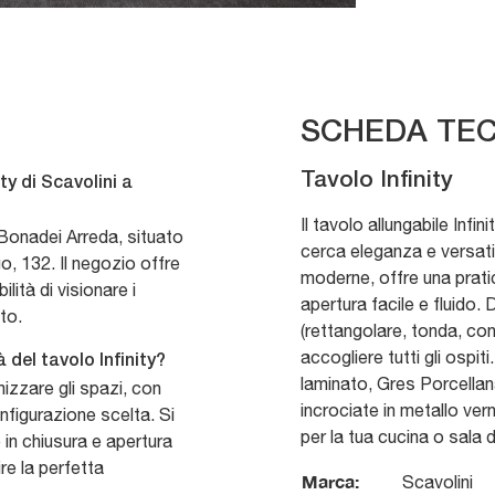
SCHEDA TEC
Tavolo Infinity
ty di Scavolini a
Il tavolo allungabile Infin
Bonadei Arreda, situato
cerca eleganza e versatil
o, 132. Il negozio offre
moderne, offre una pratic
ità di visionare i
apertura facile e fluido. 
to.
(rettangolare, tonda, con
accogliere tutti gli ospiti
 del tavolo Infinity?
laminato, Gres Porcellan
mizzare gli spazi, con
incrociate in metallo ver
nfigurazione scelta. Si
per la tua cucina o sala 
e in chiusura e apertura
re la perfetta
Marca:
Scavolini