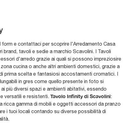
y
l form e contattaci per scoprire l'Arredamento Casa
ri brand, tavoli e sedie a marchio Scavolini. I Tavoli
ssori d'arredo grazie ai quali si possono impreziosire
, la zona cucina o anche altri ambienti domestici, grazie a
 di prima scelta e fantasiosi accostamenti cromatici. I
llungabili in gres come quello presente in foto si
ai più diversi spazi e ambienti abitativi, essendo
Tavolo Infinity di Scavolini
 versatili e resistenti.
:
a ricca gamma di mobili e oggetti accessori da pranzo
are i tuoi locali contando su diverse possibilità di
lità.