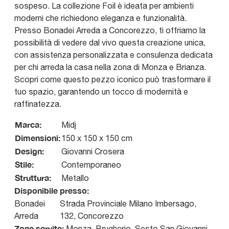
sospeso. La collezione Foil è ideata per ambienti
moderni che richiedono eleganza e funzionalità.
Presso Bonadei Arreda a Concorezzo, ti offriamo la
possibilità di vedere dal vivo questa creazione unica,
con assistenza personalizzata e consulenza dedicata
per chi arreda la casa nella zona di Monza e Brianza.
Scopri come questo pezzo iconico può trasformare il
tuo spazio, garantendo un tocco di modernità e
raffinatezza.
Marca:
Midj
Dimensioni:
150 x 150 x 150 cm
Design:
Giovanni Crosera
Stile:
Contemporaneo
Struttura:
Metallo
Disponibile presso:
Bonadei
Strada Provinciale Milano Imbersago,
Arreda
132
,
Concorezzo
Zone servite:
Monza, Brugherio, Sesto San Giovanni,