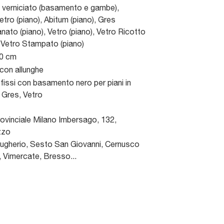
 verniciato (basamento e gambe),
tro (piano), Abitum (piano), Gres
anato (piano), Vetro (piano), Vetro Ricotto
, Vetro Stampato (piano)
90 cm
con allunghe
 fissi con basamento nero per piani in
 Gres, Vetro
ovinciale Milano Imbersago, 132
,
zzo
gherio, Sesto San Giovanni, Cernusco
, Vimercate, Bresso...