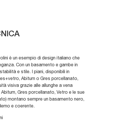
NICA
volini è un esempio di design italiano che
leganza. Con un basamento e gambe in
abilità e stile. I piani, disponibili in
res+vetro, Abitum o Gres porcellanato,
tà visiva grazie alle allunghe a vena
in Abitum, Gres porcellanato, Vetro e le sue
pato) montano sempre un basamento nero,
erno e coerente.
ni