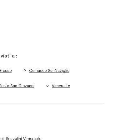
 visti a :
Bresso
Cernusco Sul Naviglio
Sesto San Giovanni
Vimercate
oli Scavolini Vimercate