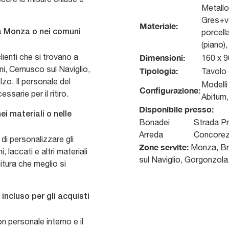
Metallo
Gres+ve
Materiale:
porcell
n a Monza o nei comuni
(piano)
clienti che si trovano a
Dimensioni:
160 x 
, Cernusco sul Naviglio,
Tipologia:
Tavolo 
o. Il personale del
Modelli
Configurazione:
ssarie per il ritiro.
Abitum,
Disponibile presso:
ei materiali o nelle
Bonadei
Strada Pr
Arreda
Concore
 di personalizzare gli
Zone servite:
Monza, Bru
, laccati e altri materiali
sul Naviglio, Gorgonzola
nitura che meglio si
incluso per gli acquisti
on personale interno e il