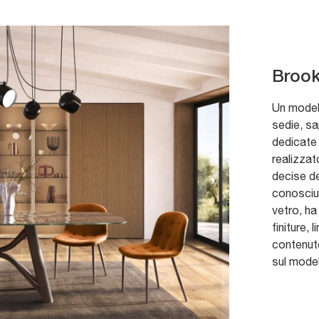
Brook
Un modell
sedie, sa
dedicate 
realizzat
decise de
conosciut
vetro, ha
finiture, 
contenuto
sul model