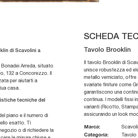
SCHEDA TEC
Tavolo Brooklin
lin di Scavolini a
Il tavolo Brooklin di Sca
o Bonadei Arreda, situato
unisce robustezza ed e
go, 132 a Concorezzo. Il
metallo verniciato, offre st
ta per aiutarti a
svariate finiture come G
 tua casa.
garantiscono una continui
continua. I modelli fissi 
istiche tecniche del
varianti (Ricotto, Stam
assicurando un look mod
del piano e il numero di
ello esatto. Ti
Marca:
Scavoli
negozio o di richiedere la
Categoria:
Tavolo
cere le misure chiuse e