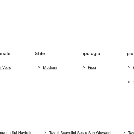
riale
Stile
Tipologia
I più
n Vetro
Moderni
Fissi
rnusco Sul Naviglio
Tavoli Scavolini Sesto San Giovanni
Tav