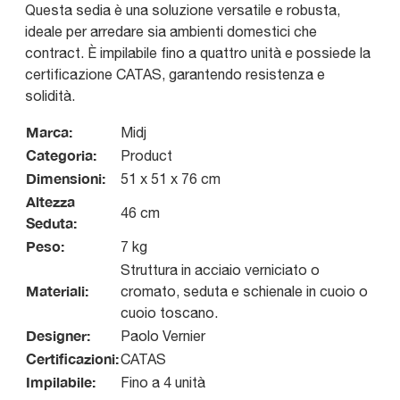
Questa sedia è una soluzione versatile e robusta,
ideale per arredare sia ambienti domestici che
contract. È impilabile fino a quattro unità e possiede la
certificazione CATAS, garantendo resistenza e
solidità.
Marca:
Midj
Categoria:
Product
Dimensioni:
51 x 51 x 76 cm
Altezza
46 cm
Seduta:
Peso:
7 kg
Struttura in acciaio verniciato o
Materiali:
cromato, seduta e schienale in cuoio o
cuoio toscano.
Designer:
Paolo Vernier
Certificazioni:
CATAS
Impilabile:
Fino a 4 unità