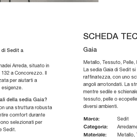
SCHEDA TEC
Gaia
di Sedit a
Metallo, Tessuto, Pelle,
adei Arreda, situato in
La sedia Gaia di Sedit si
 132 a Concorezzo. Il
raffinatezza, con uno sc
ta per aiutarti a
angoli arrotondati. La st
e esigenze.
mentre sedile e schienale
tessuto, pelle o ecopell
ali della sedia Gaia?
diversi ambienti.
on una struttura robusta
tire comfort durante
Marca:
Sedit
 sono selezionati per
Categoria:
Arredam
ne Sedit.
Materiale:
Metallo, 