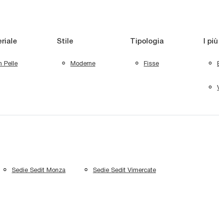
riale
Stile
Tipologia
I più
n Pelle
Moderne
Fisse
Sedie Sedit Monza
Sedie Sedit Vimercate