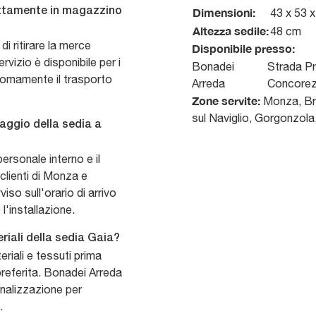
Dimensioni:
rettamente in magazzino
43 x 53 
Altezza sedile:
48 cm
di ritirare la merce
Disponibile presso:
vizio è disponibile per i
Bonadei
Strada Pr
onomamente il trasporto
Arreda
Concore
Zone servite:
Monza, Bru
sul Naviglio, Gorgonzola
aggio della sedia a
ersonale interno e il
clienti di Monza e
viso sull'orario di arrivo
l'installazione.
riali della sedia Gaia?
eriali e tessuti prima
 preferita. Bonadei Arreda
onalizzazione per
.