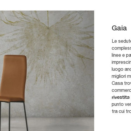
Gaia
Le sedute
complessi
linee e p
imprescin
luogo anc
migliori 
Casa trov
commercio
rivestita
punto ven
tra cui t