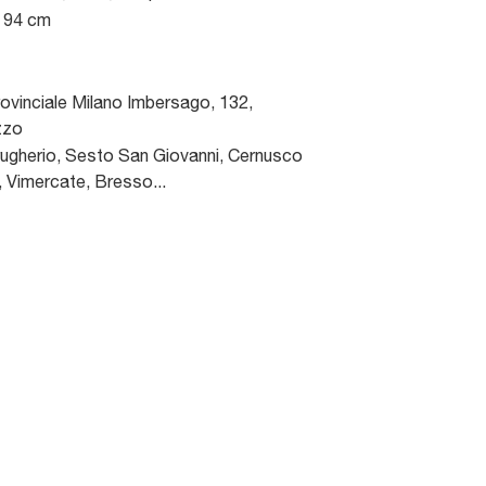
x 94 cm
ovinciale Milano Imbersago, 132
,
zzo
gherio, Sesto San Giovanni, Cernusco
, Vimercate, Bresso...