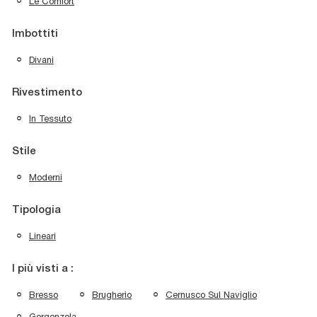
Le Comfort
Imbottiti
Divani
Rivestimento
In Tessuto
Stile
Moderni
Tipologia
Lineari
I più visti a :
Bresso
Brugherio
Cernusco Sul Naviglio
Gorgonzola