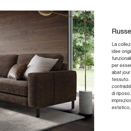
Russe
La collez
idee orig
funzional
per esser
abat jour
tessuto. 
contraddi
di riposo
imprezios
estetico,