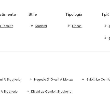
stimento
Stile
Tipologia
I più
n Tessuto
Moderni
Lineari
ni A Brugherio
Negozio Di Divani A Monza
Salotti Le Comfo
 A Brugherio
Divani Le Comfort Brugherio