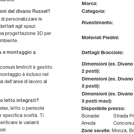
Marca:
Categoria:
ioni del divano Russel?
 di personalizzare le
Rivestimento:
attarli agli spazi
 una progettazione 3D per
Materiali Piedini:
ambiente.
Dettagli Bracciolo:
na e montaggio a
Dimensioni (es. Divano
comuni limitrofi è gestito
2 posti):
 montaggio è incluso nel
Dimensioni (es. Divano
 dell'area di lavoro al
3 posti):
Dimensioni (es. Divano
3 posti maxi):
o letto integrati?
lax, letto o penisola
Disponibile presso:
e specifica scelta. Ti
Bonadei
Strada Pr
rificare le varianti
Arreda
Concore
sel.
Zone servite:
Monza, Bru