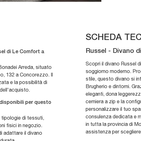
SCHEDA TEC
Russel - Divano d
el di Le Comfort a
Scopri il divano Russel d
Bonadei Arreda, situato
soggiorno moderno. Prog
go, 132 a Concorezzo. Il
stile, questo divano si 
ta e la possibilità di
Brugherio e dintorni. Graz
 dell'acquisto.
eleganti, dona leggerezza
cerniera a zip e la confi
disponibili per questo
personalizzare il tuo spa
consulenza dedicata e 
tipologie di tessuti,
in tutta la provincia di 
ni fisici in negozio.
assistenza per scegliere 
 adattare il divano
 durata.