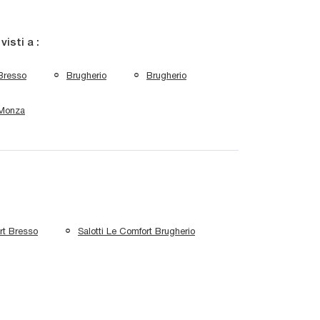
 visti a :
Bresso
Brugherio
Brugherio
Monza
rt Bresso
Salotti Le Comfort Brugherio