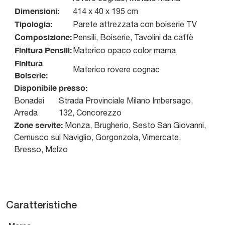
Dimensioni:
414 x 40 x 195 cm
Tipologia:
Parete attrezzata con boiserie TV
Composizione:
Pensili, Boiserie, Tavolini da caffè
Finitura Pensili:
Materico opaco color marna
Finitura
Materico rovere cognac
Boiserie:
Disponibile presso:
Bonadei
Strada Provinciale Milano Imbersago,
Arreda
132
,
Concorezzo
Zone servite:
Monza, Brugherio, Sesto San Giovanni,
Cernusco sul Naviglio, Gorgonzola, Vimercate,
Bresso, Melzo
Caratteristiche