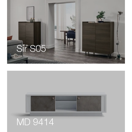
Sir S05
MD 9414