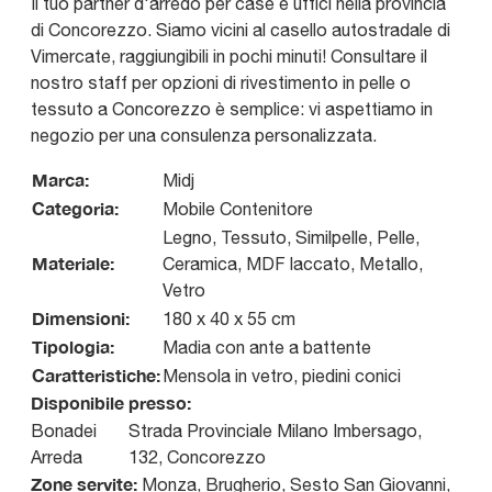
Il tuo partner d'arredo per case e uffici nella provincia
di Concorezzo. Siamo vicini al casello autostradale di
Vimercate, raggiungibili in pochi minuti! Consultare il
nostro staff per opzioni di rivestimento in pelle o
tessuto a Concorezzo è semplice: vi aspettiamo in
negozio per una consulenza personalizzata.
Marca:
Midj
Categoria:
Mobile Contenitore
Legno, Tessuto, Similpelle, Pelle,
Materiale:
Ceramica, MDF laccato, Metallo,
Vetro
Dimensioni:
180 x 40 x 55 cm
Tipologia:
Madia con ante a battente
Caratteristiche:
Mensola in vetro, piedini conici
Disponibile presso:
Bonadei
Strada Provinciale Milano Imbersago,
Arreda
132
,
Concorezzo
Zone servite:
Monza, Brugherio, Sesto San Giovanni,