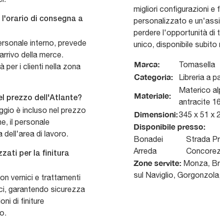
migliori configurazioni e 
l'orario di consegna a
personalizzato e un'ass
perdere l'opportunità di 
personale interno, prevede
unico, disponibile subi
arrivo della merce.
Marca:
Tomasella
er i clienti nella zona
Categoria:
Libreria a p
Materico al
Materiale:
nel prezzo dell'Atlante?
antracite 1
ggio è incluso nel prezzo
Dimensioni:
345 x 51 x 
ne, il personale
Disponibile presso:
dell'area di lavoro.
Bonadei
Strada Pr
Arreda
Concore
zati per la finitura
Zone servite:
Monza, Bru
sul Naviglio, Gorgonzol
on vernici e trattamenti
ci, garantendo sicurezza
ni di finiture
o.