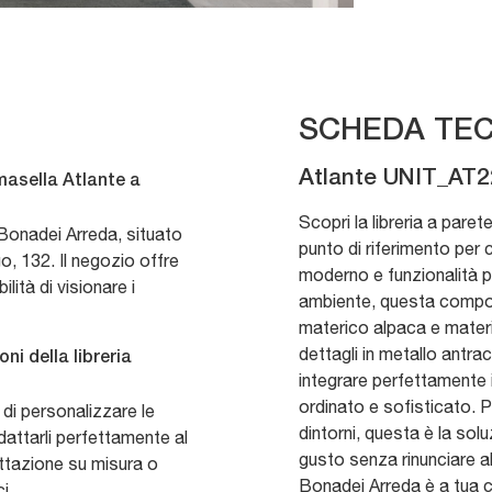
SCHEDA TEC
Atlante UNIT_AT2
masella Atlante a
Scopri la libreria a pare
Bonadei Arreda, situato
punto di riferimento per c
o, 132. Il negozio offre
moderno e funzionalità pr
ità di visionare i
ambiente, questa composi
materico alpaca e materi
dettagli in metallo antra
ni della libreria
integrare perfettamente 
ordinato e sofisticato. 
 di personalizzare le
dintorni, questa è la sol
dattarli perfettamente al
gusto senza rinunciare al
ttazione su misura o
Bonadei Arreda è a tua c
i.