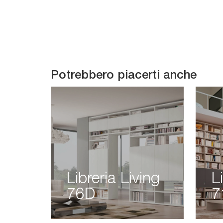
Potrebbero piacerti anche
Libreria Living
L
76D
7