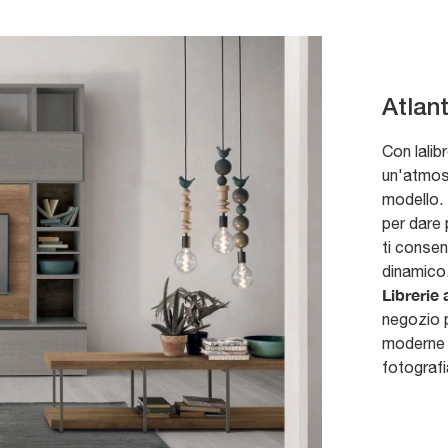
Atlan
Con lalib
un'atmos
modello. 
per dare 
ti consen
dinamico.
Librerie
negozio p
moderne p
fotografi