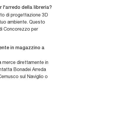
 l'arredo della libreria?
leto di progettazione 3D
el tuo ambiente. Questo
 di Concorezzo per
mente in magazzino a
lla merce direttamente in
ontatta Bonadei Arreda
 Cernusco sul Naviglio o