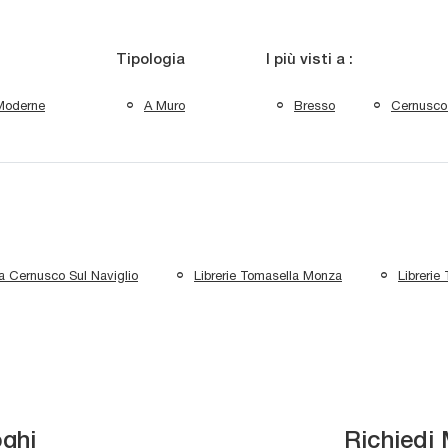
Tipologia
I più visti a :
Moderne
A Muro
Bresso
Cernusco 
la Cernusco Sul Naviglio
Librerie Tomasella Monza
Librerie
oghi
Richiedi 