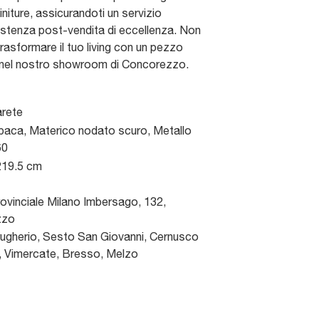
finiture, assicurandoti un servizio
istenza post-vendita di eccellenza. Non
trasformare il tuo living con un pezzo
to nel nostro showroom di Concorezzo.
arete
paca, Materico nodato scuro, Metallo
60
219.5 cm
ovinciale Milano Imbersago, 132
,
zzo
gherio, Sesto San Giovanni, Cernusco
a, Vimercate, Bresso, Melzo