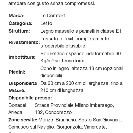
arredare con gusto senza compromessi.
Marca:
Le Comfort
Categoria:
Letto
Struttura:
Legno massello e pannelli in classe E1
Tessuto o Texil, completamente
Rivestimento:
sfoderabile e lavabile
Poliuretano espanso indeformabile 30
Imbottitura:
Kg/m³ su Tecnoform
Cono in legno, altezza 13 cm (opzionali
Piedini:
disponibili)
Disponibilità
Da 90 cm a 200 cm di larghezza, fino a
Misure:
210 cm di lunghezza
Disponibile presso:
Bonadei
Strada Provinciale Milano Imbersago,
Arreda
132
,
Concorezzo
Zone servite:
Monza, Brugherio, Sesto San Giovanni,
Cernusco sul Naviglio, Gorgonzola, Vimercate,