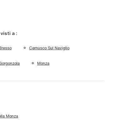
 visti a :
Bresso
Cernusco Sul Naviglio
Gorgonzola
Monza
ella Monza