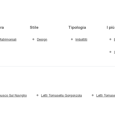
ra
Stile
Tipologia
I più
atrimoniali
Design
Imbottiti
nusco Sul Naviglio
Letti Tomasella Gorgonzola
Letti Tomas