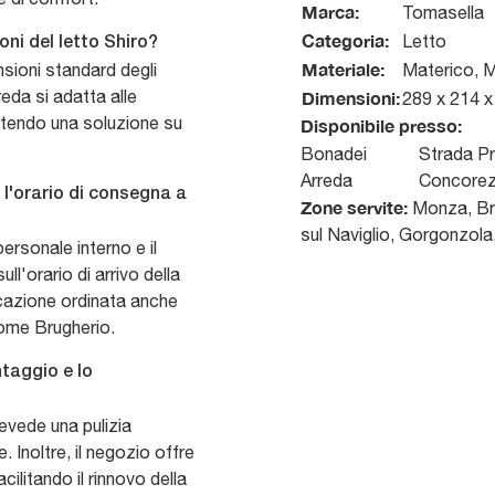
Marca:
Tomasella
Categoria:
Letto
oni del letto Shiro?
Materiale:
nsioni standard degli
Materico, M
reda si adatta alle
Dimensioni:
289 x 214 x
ntendo una soluzione su
Disponibile presso:
Bonadei
Strada Pr
Arreda
Concore
l'orario di consegna a
Zone servite:
Monza, Bru
sul Naviglio, Gorgonzola
ersonale interno e il
ll'orario di arrivo della
cazione ordinata anche
come Brugherio.
ntaggio e lo
evede una pulizia
. Inoltre, il negozio offre
cilitando il rinnovo della