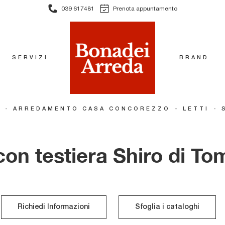
039 617481
Prenota appuntamento
SERVIZI
BRAND
-
-
-
E
ARREDAMENTO CASA CONCOREZZO
LETTI
con testiera Shiro di To
Richiedi Informazioni
Sfoglia i cataloghi