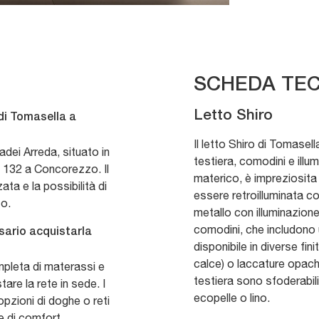
SCHEDA TEC
Letto Shiro
 di Tomasella a
Il letto Shiro di Tomasel
adei Arreda, situato in
testiera, comodini e illum
 132 a Concorezzo. Il
materico, è impreziosita 
ta e la possibilità di
essere retroilluminata co
to.
metallo con illuminazione
comodini, che includono 
ssario acquistarla
disponibile in diverse fi
calce) o laccature opach
pleta di materassi e
testiera sono sfoderabili 
tare la rete in sede. I
ecopelle o lino.
opzioni di doghe o reti
e di comfort.