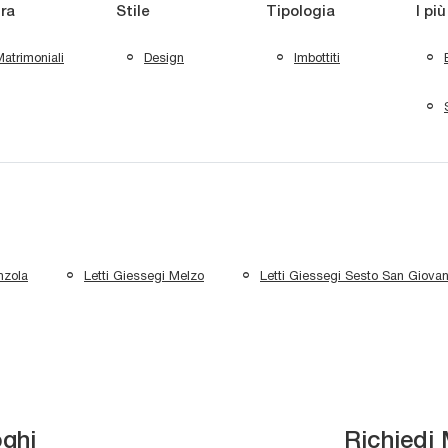
ra
Stile
Tipologia
I più
atrimoniali
Design
Imbottiti
nzola
Letti Giessegi Melzo
Letti Giessegi Sesto San Giovan
oghi
Richiedi 