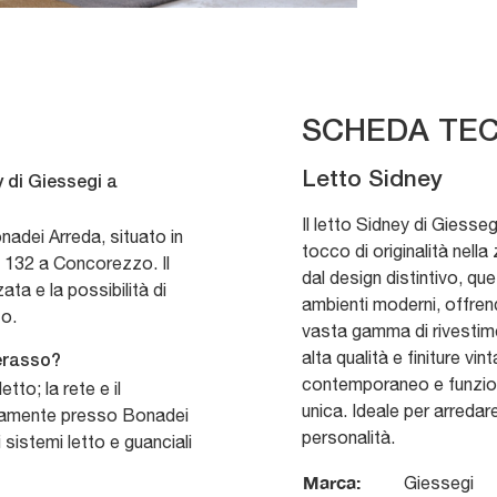
SCHEDA TEC
Letto Sidney
 di Giessegi a
Il letto Sidney di Giesseg
nadei Arreda, situato in
tocco di originalità nell
 132 a Concorezzo. Il
dal design distintivo, q
ta e la possibilità di
ambienti moderni, offren
to.
vasta gamma di rivestimen
alta qualità e finiture vin
terasso?
contemporaneo e funziona
tto; la rete e il
unica. Ideale per arreda
tamente presso Bonadei
personalità.
sistemi letto e guanciali
Marca:
Giessegi