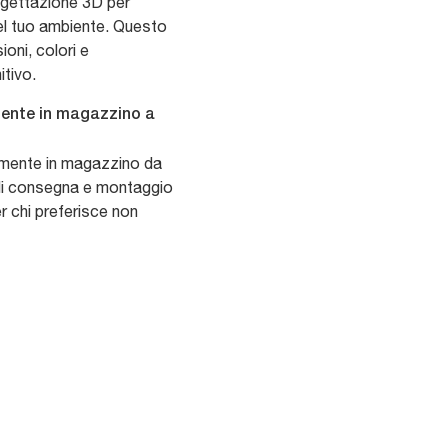
rogettazione 3D per
 nel tuo ambiente. Questo
ioni, colori e
itivo.
amente in magazzino a
ttamente in magazzino da
io di consegna e montaggio
r chi preferisce non