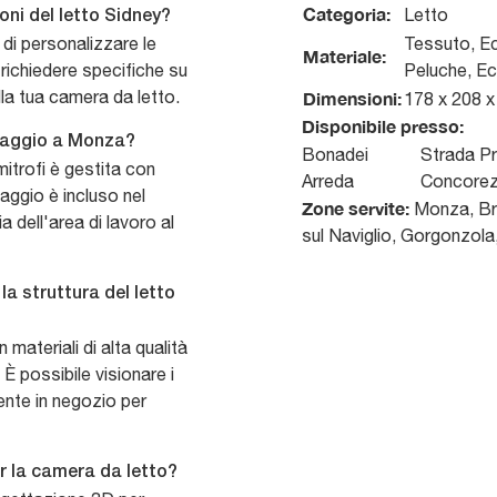
Categoria:
Letto
oni del letto Sidney?
 di personalizzare le
Tessuto, Ec
Materiale:
 richiedere specifiche su
Peluche, Ec
la tua camera da letto.
Dimensioni:
178 x 208 
Disponibile presso:
taggio a Monza?
Bonadei
Strada Pr
itrofi è gestita con
Arreda
Concore
aggio è incluso nel
Zone servite:
Monza, Bru
 dell'area di lavoro al
sul Naviglio, Gorgonzola
la struttura del letto
 materiali di alta qualità
È possibile visionare i
mente in negozio per
er la camera da letto?