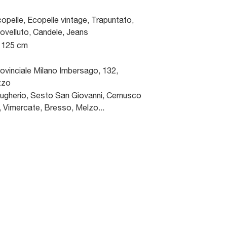
opelle, Ecopelle vintage, Trapuntato,
ovelluto, Candele, Jeans
x 125 cm
ovinciale Milano Imbersago, 132
,
zzo
gherio, Sesto San Giovanni, Cernusco
, Vimercate, Bresso, Melzo...