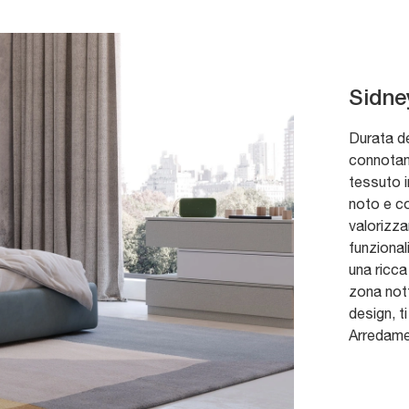
Sidne
Durata de
connotano 
tessuto i
noto e co
valorizza
funzional
una ricca
zona nott
design, t
Arredamen