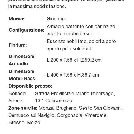
la massima soddisfazione.
Marca:
Giessegi
Armadio battente con cabina ad
Configurazione:
angolo e mobili bassi
Essenze nobilitate, colori a poro
Finitura:
aperto per i soli fronti
Dimensioni
L.200 x P.58 x H.259,2 cm
Armadio:
Dimensioni
L.400 x P.58 x H.38,7 cm
Mobili Bassi:
Disponibile presso:
Bonadei
Strada Provinciale Milano Imbersago,
Arreda
132
,
Concorezzo
Zone servite:
Monza, Brugherio, Sesto San Giovanni,
Cernusco sul Naviglio, Gorgonzola, Vimercate,
Bresso, Melzo