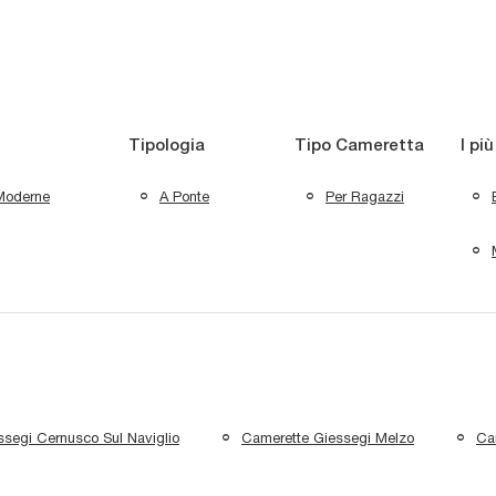
Tipologia
Tipo Cameretta
I più
Moderne
A Ponte
Per Ragazzi
segi Cernusco Sul Naviglio
Camerette Giessegi Melzo
Ca