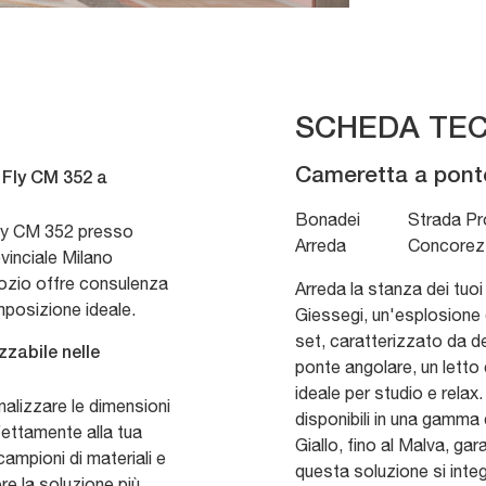
SCHEDA TEC
Cameretta a pont
 Fly CM 352 a
Bonadei
Strada Pr
Fly CM 352 presso
Arreda
Concorez
vinciale Milano
ozio offre consulenza
Arreda la stanza dei tuo
mposizione ideale.
Giessegi, un'esplosione 
set, caratterizzato da de
zabile nelle
ponte angolare, un letto
ideale per studio e relax. 
alizzare le dimensioni
disponibili in una gamma
rfettamente alla tua
Giallo, fino al Malva, ga
campioni di materiali e
questa soluzione si inte
ere la soluzione più