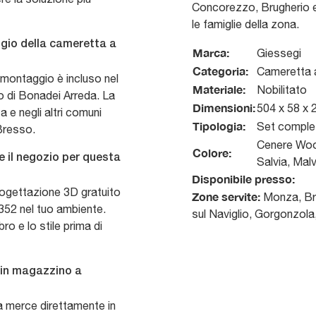
Concorezzo, Brugherio e 
le famiglie della zona.
ggio della cameretta a
Marca:
Giessegi
Categoria:
Cameretta 
 montaggio è incluso nel
Materiale:
Nobilitato
o di Bonadei Arreda. La
Dimensioni:
504 x 58 x 
e negli altri comuni
Tipologia:
Set comple
Bresso.
Cenere Wood
Colore:
re il negozio per questa
Salvia, Malv
Disponibile presso:
rogettazione 3D gratuito
Zone servite:
Monza, Bru
352 nel tuo ambiente.
sul Naviglio, Gorgonzola
ro e lo stile prima di
 in magazzino a
lla merce direttamente in