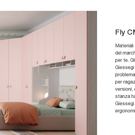
Fly C
Materiali
del march
per te. G
Giessegi 
problemat
per ragaz
versioni,
stanza ha
Giessegi 
ergonomi