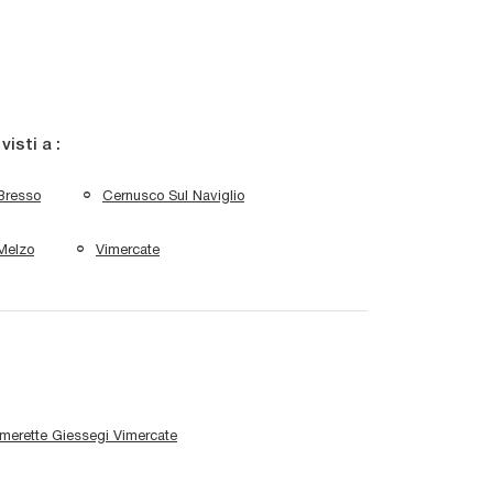
 visti a :
Bresso
Cernusco Sul Naviglio
Melzo
Vimercate
merette Giessegi Vimercate