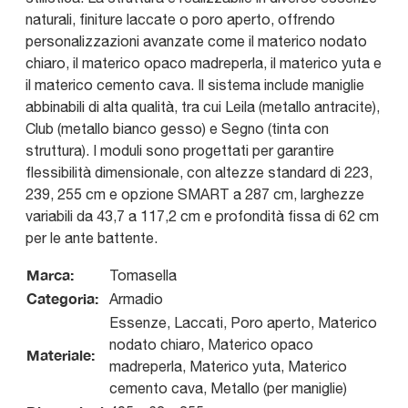
naturali, finiture laccate o poro aperto, offrendo
personalizzazioni avanzate come il materico nodato
chiaro, il materico opaco madreperla, il materico yuta e
il materico cemento cava. Il sistema include maniglie
abbinabili di alta qualità, tra cui Leila (metallo antracite),
Club (metallo bianco gesso) e Segno (tinta con
struttura). I moduli sono progettati per garantire
flessibilità dimensionale, con altezze standard di 223,
239, 255 cm e opzione SMART a 287 cm, larghezze
variabili da 43,7 a 117,2 cm e profondità fissa di 62 cm
per le ante battente.
Marca:
Tomasella
Categoria:
Armadio
Essenze, Laccati, Poro aperto, Materico
nodato chiaro, Materico opaco
Materiale:
madreperla, Materico yuta, Materico
cemento cava, Metallo (per maniglie)