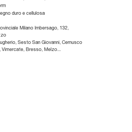
orm
 legno duro e cellulosa
ovinciale Milano Imbersago, 132
,
zzo
gherio, Sesto San Giovanni, Cernusco
, Vimercate, Bresso, Melzo...