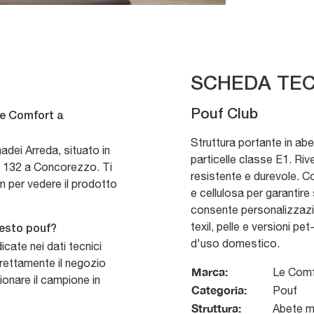
SCHEDA TEC
Pouf Club
Le Comfort a
Struttura portante in abet
dei Arreda, situato in
particelle classe E1. Ri
, 132 a Concorezzo. Ti
resistente e durevole. C
m per vedere il prodotto
e cellulosa per garantire
consente personalizzazio
texil, pelle e versioni pe
uesto pouf?
d'uso domestico.
cate nei dati tecnici
direttamente il negozio
Marca:
Le Comf
ionare il campione in
Categoria:
Pouf
Struttura:
Abete ma