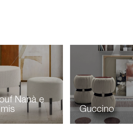
ouf Nanà e
imis
Guccino