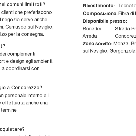
Rivestimento:
nei comuni limitrofi?
Tecnof
 i clienti che preferiscono
Composizione:
Fibra di
Il negozio serve anche
Disponibile presso:
, Cernusco sul Naviglio,
Bonadei
Strada Pr
lzo per la consegna.
Arreda
Concore
Zone servite:
Monza, Bru
rt?
sul Naviglio, Gorgonzola
a dei complementi
rt e design agli ambienti.
o a coordinarsi con
ggio a Concorezzo?
on personale interno e il
e effettuata anche una
l termine
acquistare?