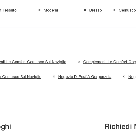
n Tessuto
Moderni
Bresso
Cernusco 
ti Le Comfort Cernusco Sul Naviglio
Complementi Le Comfort Gor
A Cernusco Sul Naviglio
Negozio Di Pouf A Gorgonzola
Neg
oghi
Richiedi 