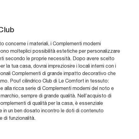
Club
o concerne i materiali, i Complementi moderni
ono molteplici possibilità estetiche per personalizzare
nti secondo le proprie necessità. Dopo avere scelto
per la tua casa, dovrai impreziosire i locali interni con i
ionali Complementi di grande impatto decorativo che
mo. Pouf cilindrico Club di Le Comfort in tessuto:
e alla ricca serie di Complementi moderni del noto e
marchio, sempre di grande qualità. Nell’acquisto di
complementi di qualità per la casa, è essenziale
e in un ben dosato incontro le doti di contenuto
e di funzionalità.