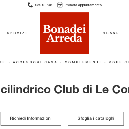
039 617481
Prenota appuntamento
SERVIZI
BRAND
-
-
-
ME
ACCESSORI CASA
COMPLEMENTI
POUF C
cilindrico Club di Le C
Richiedi Informazioni
Sfoglia i cataloghi