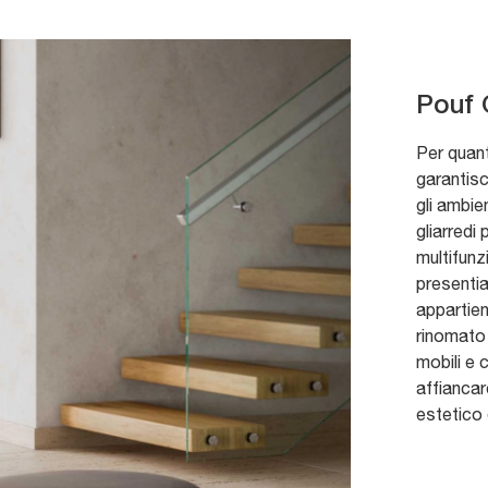
Pouf 
Per quant
garantisc
gli ambie
gliarredi 
multifunz
presentia
appartien
rinomato 
mobili e 
affiancar
estetico 