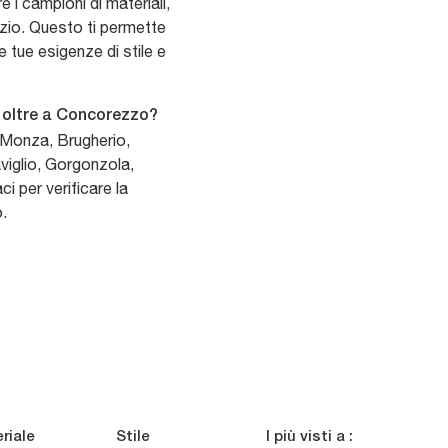
 i campioni di materiali,
ozio. Questo ti permette
e tue esigenze di stile e
a oltre a Concorezzo?
 Monza, Brugherio,
viglio, Gorgonzola,
 per verificare la
o.
riale
Stile
I più visti a :