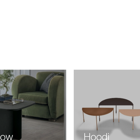
low
Hoodi