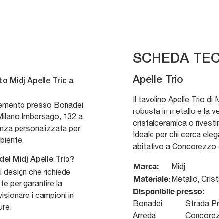
SCHEDA TEC
Apelle Trio
o Midj Apelle Trio a
Il tavolino Apelle Trio di 
lemento presso Bonadei
robusta in metallo e la ver
 Milano Imbersago, 132 a
cristalceramica o rivesti
enza personalizzata per
Ideale per chi cerca eleg
mbiente.
abitativo a Concorezzo e
 del Midj Apelle Trio?
Marca:
Midj
i design che richiede
Materiale:
Metallo, Cris
te per garantire la
Disponibile presso:
visionare i campioni in
Bonadei
Strada Pr
ure.
Arreda
Concore