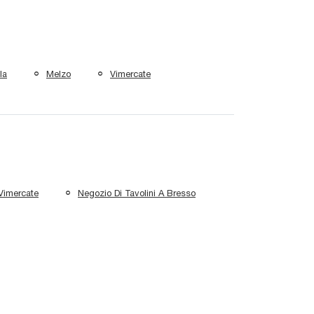
la
Melzo
Vimercate
Vimercate
Negozio Di Tavolini A Bresso