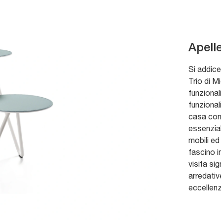
Apelle
Si addice
Trio di M
funzional
funzional
casa con 
essenzial
mobili ed
fascino i
visita sig
arredati
eccellenz