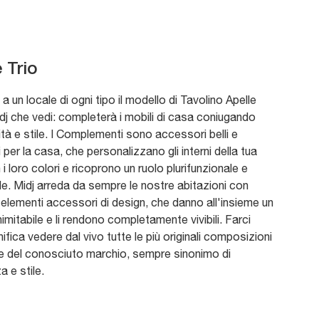
 Trio
 a un locale di ogni tipo il modello di Tavolino Apelle
idj che vedi: completerà i mobili di casa coniugando
ità e stile. I Complementi sono accessori belli e
i per la casa, che personalizzano gli interni della tua
i loro colori e ricoprono un ruolo plurifunzionale e
e. Midj arreda da sempre le nostre abitazioni con
 elementi accessori di design, che danno all'insieme un
nimitabile e li rendono completamente vivibili. Farci
nifica vedere dal vivo tutte le più originali composizioni
ve del conosciuto marchio, sempre sinonimo di
a e stile.