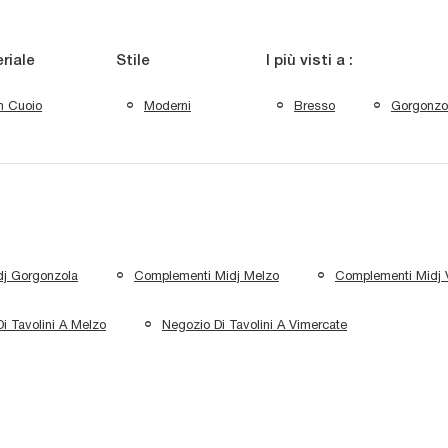
riale
Stile
I più visti a :
n Cuoio
Moderni
Bresso
Gorgonzo
j Gorgonzola
Complementi Midj Melzo
Complementi Midj 
i Tavolini A Melzo
Negozio Di Tavolini A Vimercate