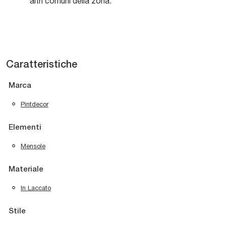
altri comuni della zona.
Caratteristiche
Marca
Pintdecor
Elementi
Mensole
Materiale
In Laccato
Stile